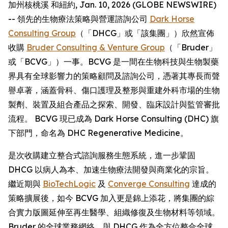
加州核桃溪 和紐約, Jan. 10, 2026 (GLOBE NEWSWIRE)
-- 領先的生物療法策略與營運諮詢公司
Dark Horse
Consulting Group
（「DHCG」或「該集團」）欣然宣佈
收購
Bruder Consulting & Venture Group
（「Bruder」
或「BCVG」）一事。BCVG 是一間在生物科技與生物製藥
界具有全球影響力的策略顧問及諮詢公司，憑著其專長而聲
譽卓著，涵蓋骨科、傷口護理及整形與重建外科市場的生物
製劑、裝置及組合產品之探索、開發、臨床設計與監管審批
流程。 BCVG 現已成為 Dark Horse Consulting (DHC) 旗
下部門，命名為 DHC Regenerative Medicine。
是次收購建立整合式諮詢服務生態系統，進一步鞏固
DHCG 以病人為本、加速生物療法開發與商業化的宗旨。
繼近期與
BioTechLogic
及
Converge Consulting
達成的
策略擴展後，如今 BCVG 加入更是錦上添花，將集團的綜
合實力版圖延伸至再生醫學、組織修復及生物材料等領域。
Bruder 的全球業務網絡，與 DHCG 作為全方位整合全球