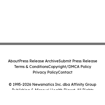
About
Press Release Archive
Submit Press Release
Terms & Conditions
Copyright/DMCA Policy
Privacy Policy
Contact
© 1995-2026 Newsmatics Inc. dba Affinity Group
Publishing & Missouri Health Digest. All Rights
Reserved.