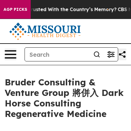
s to be Trusted With the Country’s Memory?
CBS News 
AGP PICKS
Bruder Consulting &
Venture Group 將併入 Dark
Horse Consulting
Regenerative Medicine