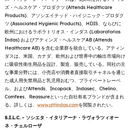
ズ・ヘルスケア・プロダクツ (Attends Healthcare
Products)、アソシエイテッド・ハイジニック・プロダク
ツ (Associated Hygienic Products)、HDIS、ならびに
欧州におけるラボラトリオス・インダス (Laboratorios
Indas) およびアティンズ・ヘルスケアAB (Attends
Healthcare AB) を含む企業群を統合している。アティン
ダスは、米国、カナダ、欧州および世界中の輸出市場向け
に吸収性衛生用品を設計、製造、販売している。同社の主
な事業分野には、小売店や消費者直接取引チャネルを通じ
た成人用失禁用品と乳児用おむつ、プライベートレーベ
ル、および
Attends、Incopack、Indasec、Chelino、
Comfees
、
Reassure
といった自社有名ブランドが含まれ
る。詳しくは、
www.attindas.com
を閲覧されたい。
S.I.L.C. - ソシエタ・イタリアーナ・ラヴォラツィオー
ネ・チェルローザ