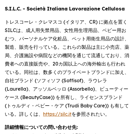
S.I.L.C. - Società Italiana Lavorazione Cellulosa
トレスコーレ・クレマスコ (イタリア、CR) に拠点を置く
SILCは、成人用失禁用品、女性用生理用品、ベビー用お
むつ、パーソナルケア化粧品、ペット用衛生用品の設計、
製造、販売を行っている。これらの製品は主に小売店、薬
局、介護施設や病院などの機関を通じて流通しており、消
費者への直接販売や、20カ国以上への海外輸出も行われ
ている。同社は、数多くのプライベートブランドに加え、
自社ブランド (ソフィソフ (Soffisof)、ラウレラ
(Laurella)、アッソルベッロ (Assorbello)、ビューティー
ケース (BeautyCase)) を所有し、ライセンスブランド
(トゥルディ・ベビー・ケア (Trudi Baby Care)) も有して
いる。詳しくは、
https://silc.it
を参照されたい。
詳細情報についての問い合わせ先: