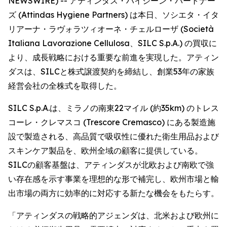
NEWSWIRE) -- アティンダス・ハイジーン・パートナー
ズ (Attindas Hygiene Partners) は本日、ソシエタ・イタ
リアーナ・ラヴォラツィオーネ・チェルローザ (Società
Italiana Lavorazione Cellulosa、SILC S.p.A.) の買収に
より、成長戦略における重要な前進を実現した。アティン
ダスは、SILCと株式譲渡契約を締結し、創業53年の家族
経営会社の全株式を取得した。
SILC S.p.A.は、ミラノの南東22マイル (約35km) のトレス
コーレ・クレマスコ (Trescore Cremasco) にある製造施
設で製造される、高品質で吸収性に優れた衛生用品および
スキンケア製品を、欧州全域の顧客に提供している。
SILCの顧客基盤は、アティンダスが北欧および南欧で強
い存在感を示す事業を理想的な形で補完し、欧州市場と輸
出市場の両方に効率的に対応する新たな機会をもたらす。
「アティンダスの戦略的アジェンダは、北米および欧州に